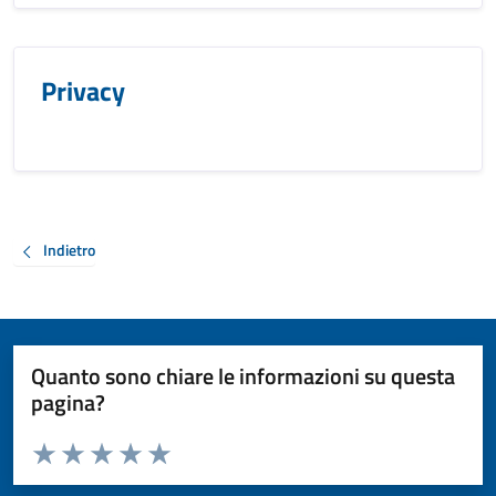
Privacy
Indietro
Quanto sono chiare le informazioni su questa
pagina?
Valuta da 1 a 5 stelle la pagina
Valuta 1 stelle su 5
Valuta 2 stelle su 5
Valuta 3 stelle su 5
Valuta 4 stelle su 5
Valuta 5 stelle su 5