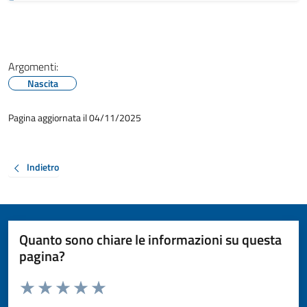
Argomenti:
Nascita
Pagina aggiornata il 04/11/2025
Indietro
Quanto sono chiare le informazioni su questa
pagina?
Valuta da 1 a 5 stelle la pagina
Valuta 1 stelle su 5
Valuta 2 stelle su 5
Valuta 3 stelle su 5
Valuta 4 stelle su 5
Valuta 5 stelle su 5