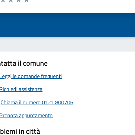
ta 1 stelle su 5
Valuta 2 stelle su 5
Valuta 3 stelle su 5
Valuta 4 stelle su 5
Valuta 5 stelle su 5
tatta il comune
Leggi le domande frequenti
Richiedi assistenza
Chiama il numero 0121.800706
Prenota appuntamento
blemi in città