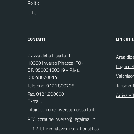
Politici
Uffici
CONTATTI
LINK UTIL
Piazza della Libertà, 1
Area dip
10060 Inverso Pinasca (TO)
Loghi de
C.F. 85003150019 - P.Iva:
Valchison
03048020014
Telefono:
0121.800706
Turismo T
Fax: 0121.800600
Arriva - 
E-mail:
PEC:
U.R.P. Ufficio relazioni con il pubblico