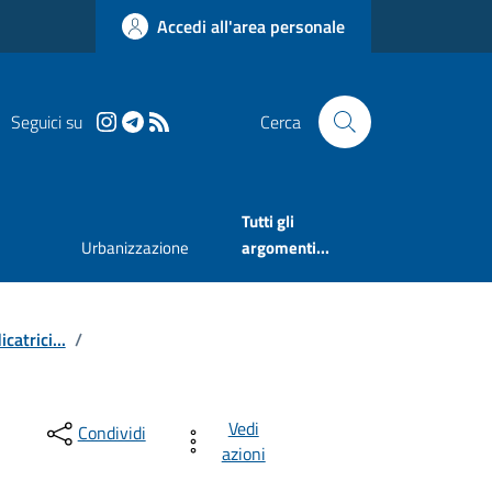
Accedi all'area personale
Seguici su
Cerca
Tutti gli
Urbanizzazione
argomenti...
catrici...
/
Vedi
Condividi
azioni