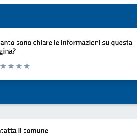
anto sono chiare le informazioni su questa
gina?
a da 1 a 5 stelle la pagina
ta 1 stelle su 5
Valuta 2 stelle su 5
Valuta 3 stelle su 5
Valuta 4 stelle su 5
Valuta 5 stelle su 5
tatta il comune