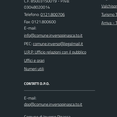
C.F. 85003150019 - P.Iva:
Valchison
03048020014
Telefono:
0121.800706
Turismo T
Fax: 0121.800600
Arriva - 
E-mail:
PEC:
U.R.P. Ufficio relazioni con il pubblico
Uffici e orari
Numeri utili
CONTATTI D.P.O.
E-mail:
Comune di Inverso Pinasca