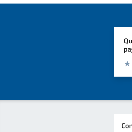
Qu
pa
Valut
Valu
Con