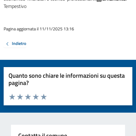
Tempestivo
Pagina aggiornata il 11/11/2025 13:16
Indietro
Quanto sono chiare le informazioni su questa
pagina?
Valuta da 1 a 5 stelle la pagina
Valuta 1 stelle su 5
Valuta 2 stelle su 5
Valuta 3 stelle su 5
Valuta 4 stelle su 5
Valuta 5 stelle su 5
Contatta il comune