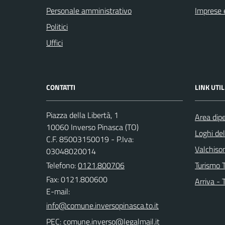
Personale amministrativo
Imprese 
Politici
Uffici
CONTATTI
LINK UTIL
Piazza della Libertà, 1
Area dip
10060 Inverso Pinasca (TO)
Loghi de
C.F. 85003150019 - P.Iva:
Valchison
03048020014
Telefono:
0121.800706
Turismo T
Fax: 0121.800600
Arriva - 
E-mail:
PEC: