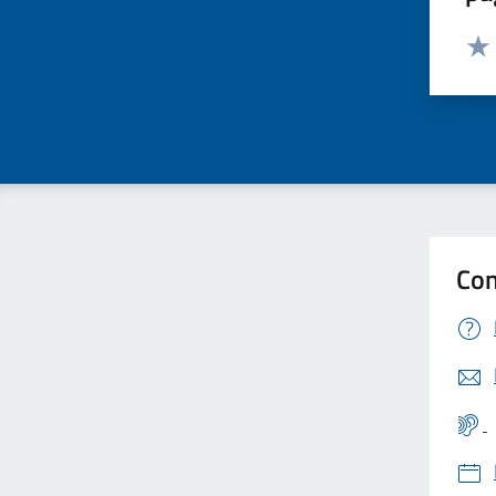
Valut
Valu
Con