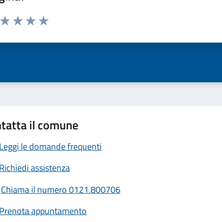
a da 1 a 5 stelle la pagina
ta 1 stelle su 5
Valuta 2 stelle su 5
Valuta 3 stelle su 5
Valuta 4 stelle su 5
Valuta 5 stelle su 5
tatta il comune
Leggi le domande frequenti
Richiedi assistenza
Chiama il numero 0121.800706
Prenota appuntamento