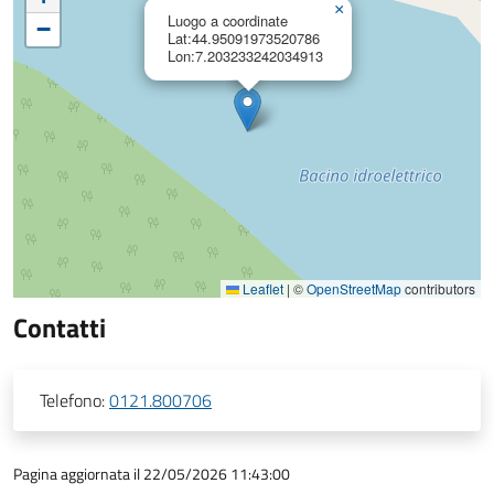
×
Luogo a coordinate
−
Lat:44.95091973520786
Lon:7.203233242034913
Leaflet
|
©
OpenStreetMap
contributors
Contatti
Telefono:
0121.800706
Pagina aggiornata il 22/05/2026 11:43:00