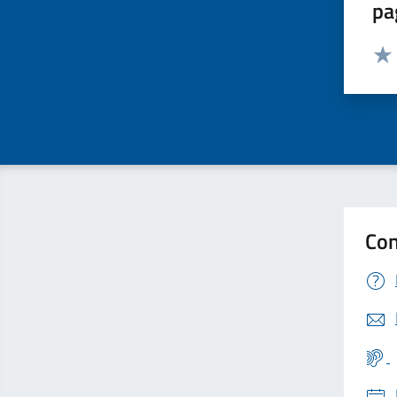
pa
Valut
Valu
Con