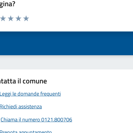
gina?
a da 1 a 5 stelle la pagina
ta 1 stelle su 5
Valuta 2 stelle su 5
Valuta 3 stelle su 5
Valuta 4 stelle su 5
Valuta 5 stelle su 5
tatta il comune
Leggi le domande frequenti
Richiedi assistenza
Chiama il numero 0121.800706
Prenota appuntamento