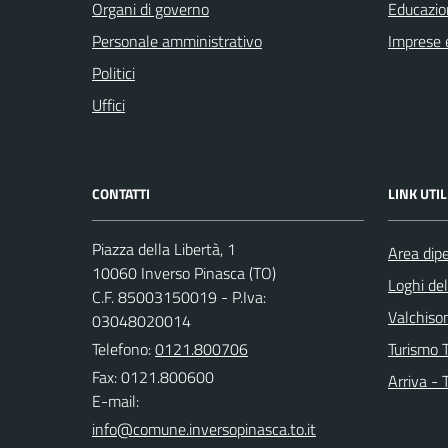
Organi di governo
Educazio
Personale amministrativo
Imprese 
Politici
Uffici
CONTATTI
LINK UTIL
Piazza della Libertà, 1
Area dip
10060 Inverso Pinasca (TO)
Loghi de
C.F. 85003150019 - P.Iva:
Valchison
03048020014
Telefono:
0121.800706
Turismo T
Fax: 0121.800600
Arriva - 
E-mail: