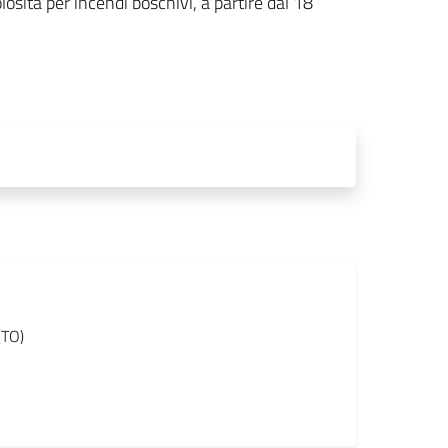
sità per incendi boschivi, a partire dal 18
(TO)