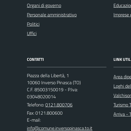
Organi di governo
Educazio
Personale amministrativo
Imprese 
Politici
Uffici
CONTATTI
LINK UTIL
Piazza della Libertà, 1
Area dip
10060 Inverso Pinasca (TO)
Loghi de
C.F. 85003150019 - P.Iva:
Valchison
03048020014
Telefono:
0121.800706
Turismo T
Fax: 0121.800600
Arriva - 
E-mail: