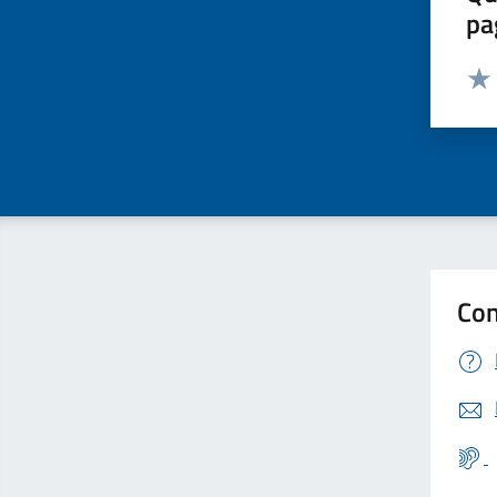
pa
Valut
Valu
Con