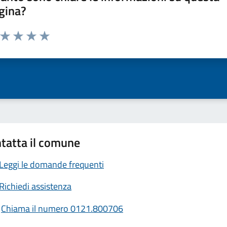
gina?
a da 1 a 5 stelle la pagina
ta 1 stelle su 5
Valuta 2 stelle su 5
Valuta 3 stelle su 5
Valuta 4 stelle su 5
Valuta 5 stelle su 5
tatta il comune
Leggi le domande frequenti
Richiedi assistenza
Chiama il numero 0121.800706