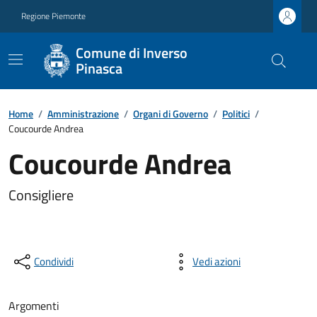
Regione Piemonte
Comune di Inverso
Pinasca
Home
/
Amministrazione
/
Organi di Governo
/
Politici
/
Coucourde Andrea
Coucourde Andrea
Consigliere
Condividi
Vedi azioni
Argomenti