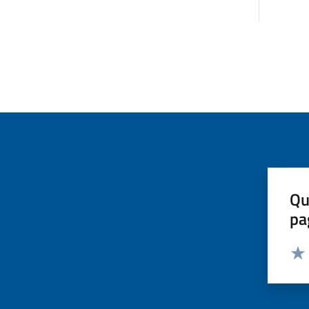
Qu
pa
Valut
Valu