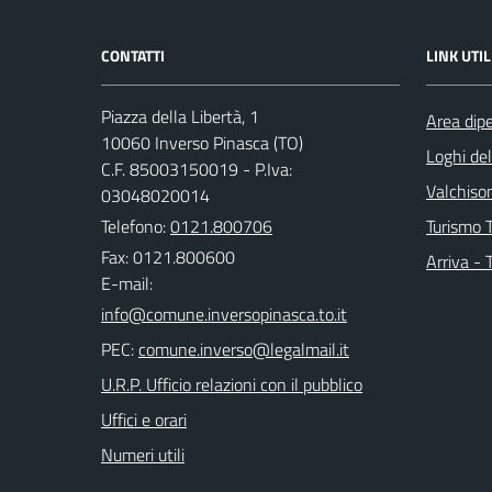
CONTATTI
LINK UTIL
Piazza della Libertà, 1
Area dip
10060 Inverso Pinasca (TO)
Loghi de
C.F. 85003150019 - P.Iva:
Valchison
03048020014
Telefono:
0121.800706
Turismo T
Fax: 0121.800600
Arriva - 
E-mail:
PEC:
U.R.P. Ufficio relazioni con il pubblico
Uffici e orari
Numeri utili