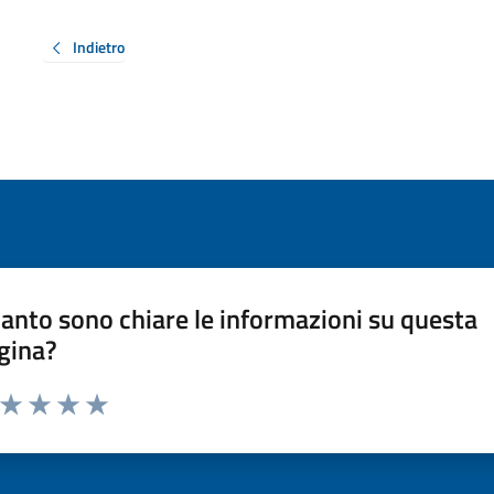
Indietro
anto sono chiare le informazioni su questa
gina?
a da 1 a 5 stelle la pagina
ta 1 stelle su 5
Valuta 2 stelle su 5
Valuta 3 stelle su 5
Valuta 4 stelle su 5
Valuta 5 stelle su 5